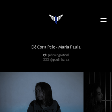
Dê Cor a Pele - Maria Paula
📷: @btwingsoficial
💁🏻‍♀️: @paulinha_44